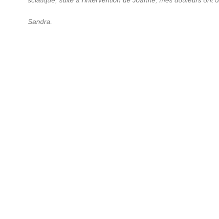
sciatique, suite à l’intervention de Joanne, mes douleurs ont 
Sandra.