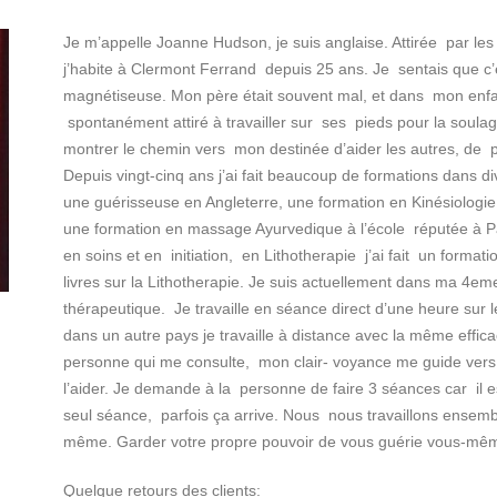
Je m’appelle Joanne Hudson, je suis anglaise. Attirée par les
j’habite à Clermont Ferrand depuis 25 ans. Je sentais que c’ét
magnétiseuse. Mon père était souvent mal, et dans mon enf
spontanément attiré à travailler sur ses pieds pour la soula
montrer le chemin vers mon destinée d’aider les autres, de p
Depuis vingt-cinq ans j’ai fait beaucoup de formations dans di
une guérisseuse en Angleterre, une formation en Kinésiologie
une formation en massage Ayurvedique à l’école réputée à Pa
en soins et en initiation, en Lithotherapie j’ai fait un format
livres sur la Lithotherapie. Je suis actuellement dans ma 4
thérapeutique. Je travaille en séance direct d’une heure sur 
dans un autre pays je travaille à distance avec la même effi
personne qui me consulte, mon clair- voyance me guide ver
l’aider. Je demande à la personne de faire 3 séances car il 
seul séance, parfois ça arrive. Nous nous travaillons ensem
même. Garder votre propre pouvoir de vous guérie vous-mêm
Quelque retours des clients: