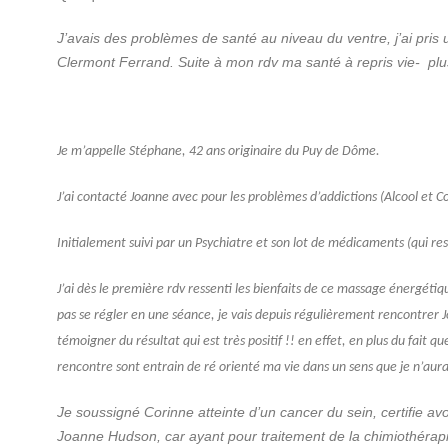
J’avais des problèmes de santé au niveau du ventre, j’ai pr
Clermont Ferrand. Suite à mon rdv ma santé à repris vie- pl
Eddictiolcool et Cocaïne
Je m’appelle Stéphane, 42 ans originaire du Puy de Dôme.
J’ai contacté Joanne avec pour les problèmes d’addictions (Alcool et C
Initialement suivi par un Psychiatre et son lot de médicaments (qui res
J’ai dès le première rdv ressenti les bienfaits de ce massage énergéti
pas se régler en une séance, je vais depuis régulièrement rencontrer J
témoigner du résultat qui est très positif !! en effet, en plus du fait
rencontre sont entrain de ré orienté ma vie dans un sens que je n’aur
Je soussigné Corinne atteinte d’un cancer du sein, certifie 
Joanne Hudson, car ayant pour traitement de la chimiothérapi