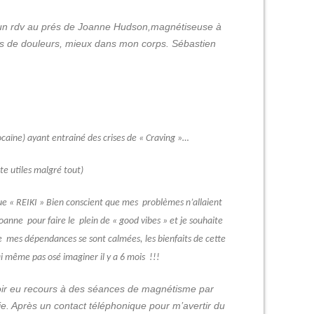
is un rdv au prés de Joanne Hudson,magnétiseuse à
us de douleurs, mieux dans mon corps. Sébastien
ocaïne) ayant entrainé des crises de « Craving »…
te utiles malgré tout)
que « REIKI » Bien conscient que mes problèmes n’allaient
oanne pour faire le plein de « good vibes » et je souhaite
 que mes dépendances se sont calmées, les bienfaits de cette
ai même pas osé imaginer il y a 6 mois !!!
avoir eu recours à des séances de magnétisme par
e. Après un contact téléphonique pour m’avertir du