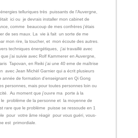
 énergies telluriques très puissants de l’Auvergne,
ait ici ou je devrais installer mon cabinet de
ance, comme beaucoup de mes confrères j’étais
ger de ses maux. La vie à fait un sorte de me
ar mon rire, la toucher, et mon écoute des autres.
vers techniques énergétiques, j’ai travaillé avec
 que j’ai suivie avec Rolf Kammerer en Auvergne,
ris Tapovan, en Reiki j’ai une 40 eme de maîtrise
ion avec Jean Michèl Garnier qui a écrit plusieurs
eme année de formation d’enseignant en Qi Gong
les personnes, mais pour toutes personnes loin ou
cacité. Au moment que j’ouvre ma porte à la
s le problème de la personne et la moyenne de
est rare que le problème puisse se ressoude en 1
ble pour votre âme réagir pour vous guéri, vous-
e est primordiale.