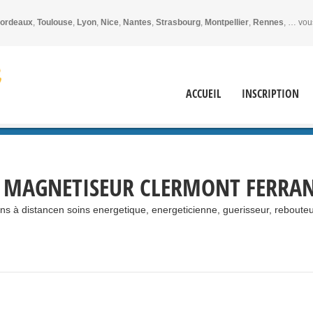
ordeaux
,
Toulouse
,
Lyon
,
Nice
,
Nantes
,
Strasbourg
,
Montpellier
,
Rennes
, … vou
ACCUEIL
INSCRIPTION
 MAGNETISEUR CLERMONT FERRAN
ins à distancen soins energetique, energeticienne, guerisseur, rebouteux,