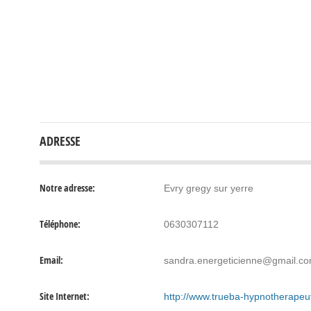
ADRESSE
Notre adresse:
Evry gregy sur yerre
Téléphone:
0630307112
Email:
sandra.energeticienne@gmail.c
Site Internet:
http://www.trueba-hypnotherape